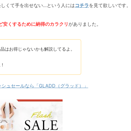
怪しくて手を出せない…という人には
コチラ
を見て欲しいです。
ど安くするために
納得
の
カラクリ
がありました。
商品はお得じゃないかも解説してるよ。
ね！
ッシュセールなら「GLADD（グラッド）」