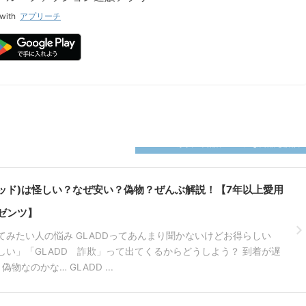
with
アプリーチ
GLADDが安い商品、ニガテな商品も解説
グラッド)は怪しい？なぜ安い？偽物？ぜんぶ解説！【7年以上愛用
ゼンツ】
ってみたい人の悩み GLADDってあんまり聞かないけどお得らしい
怪しい」「GLADD 詐欺」って出てくるからどうしよう？ 到着が遅
物なのかな… GLADD ...