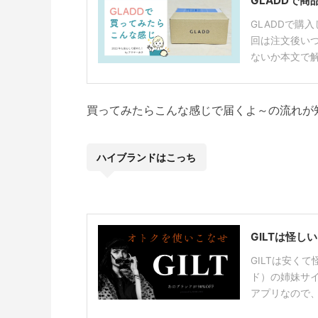
GLADDで
GLADDで購
回は注文後い
ないか本文で解説
買ってみたらこんな感じで届くよ～の流れが
ハイブランドはこっち
GILTは怪
GILTは安く
ド）の姉妹サイ
アプリなので、2