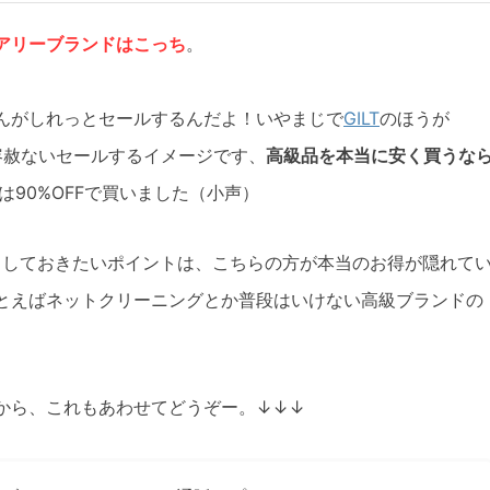
アリーブランドはこっち
。
んがしれっとセールするんだよ！いやまじで
GILT
のほうが
容赦ないセールするイメージです、
高級品を本当に安く買うな
は90%OFFで買いました（小声）
メしておきたいポイントは、こちらの方が本当のお得が隠れて
とえばネットクリーニングとか普段はいけない高級ブランドの
から、これもあわせてどうぞー。↓↓↓