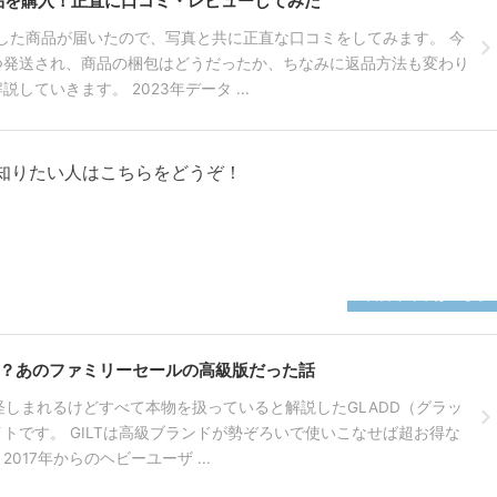
商品を購入！正直に口コミ・レビューしてみた
入した商品が届いたので、写真と共に正直な口コミをしてみます。 今
つ発送され、商品の梱包はどうだったか、ちなみに返品方法も変わり
していきます。 2023年データ ...
知りたい人はこちらをどうぞ！
姉妹サイトはこちら
しい？あのファミリーセールの高級版だった話
て怪しまれるけどすべて本物を扱っていると解説したGLADD（グラッ
トです。 GILTは高級ブランドが勢ぞろいで使いこなせば超お得な
017年からのヘビーユーザ ...